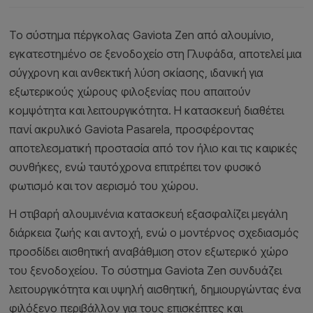
Το σύστημα πέργκολας Gaviota Zen από αλουμίνιο,
εγκατεστημένο σε ξενοδοχείο στη Γλυφάδα, αποτελεί μια
σύγχρονη και ανθεκτική λύση σκίασης, ιδανική για
εξωτερικούς χώρους φιλοξενίας που απαιτούν
κομψότητα και λειτουργικότητα. Η κατασκευή διαθέτει
πανί ακρυλικό Gaviota Pasarela, προσφέροντας
αποτελεσματική προστασία από τον ήλιο και τις καιρικές
συνθήκες, ενώ ταυτόχρονα επιτρέπει τον φυσικό
φωτισμό και τον αερισμό του χώρου.
Η στιβαρή αλουμινένια κατασκευή εξασφαλίζει μεγάλη
διάρκεια ζωής και αντοχή, ενώ ο μοντέρνος σχεδιασμός
προσδίδει αισθητική αναβάθμιση στον εξωτερικό χώρο
του ξενοδοχείου. Το σύστημα Gaviota Zen συνδυάζει
λειτουργικότητα και υψηλή αισθητική, δημιουργώντας ένα
φιλόξενο περιβάλλον για τους επισκέπτες και