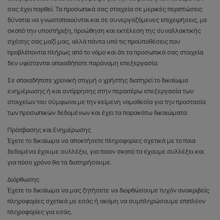
σας έχει παρθεί. Τα προσωπικά σας στοιχεία σε μερικές περιπτώσεις
δύναται να γνωστοποιούνται και σε συνεργαζόμενες επιχειρήσεις, με
σκοπό την υποστήριξη, προώθηση και εκτέλεση της συναλλακτικής
σχέσης σας μαζί μας, αλλά πάντα υπό τις προϋποθέσεις που
προβλέπονται πλήρως από το νόμο και ότι τα προσωπικά σας στοιχεία
δεν υφίστανται οποιαδήποτε παράνομη επεξεργασία.
Σε οποιαδήποτε χρονική στιγμή ο χρήστης διατηρεί το δικαίωμα
ενημέρωσης ή και αντίρρησης στην περαιτέρω επεξεργασία των
στοιχείων του σύμφωνα με την κείμενη νομοθεσία για την προστασία
των προσωπικών δεδομένων και έχει τα παρακάτω δικαιώματα:
Πρόσβασης και Ενημέρωσης
Έχετε το δικαίωμα να αποκτήσετε πληροφορίες σχετικά με το ποια
δεδομένα έχουμε συλλέξει, για ποιον σκοπό τα έχουμε συλλέξει και
για πόσο χρόνο θα τα διατηρήσουμε.
Διόρθωσης
Έχετε το δικαίωμα να μας ζητήσετε να διορθώσουμε τυχόν ανακριβείς
πληροφορίες σχετικά με εσάς ή ακόμη να συμπληρώσουμε επιπλέον
πληροφορίες για εσάς.