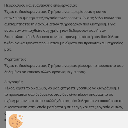
Περιορισμού και εναντίωσης επεξεργασίας
Έχετε το δικαίωμα να μας ζητήσετε να περιορίσουμε ή και να
αποκλείσουμε την επεξεργασία των προσωπικών σας δεδομένων εάν
αμφισβητήσετε την ακρίβεια των πληροφοριών που διατηρούμε για
εσάς, εάν αντιταχθείτε στη χρήση των δεδομένων σας ή εάν
διαπιστώσετε ότι δεδομένα σας σε παράνομο τρόπο ή εάν δεν θέλετε
πλέον να λαμβάνετε προωθητικά μηνύματα για προϊόντα και υπηρεσίες
μας.
Φορητότητας
Έχετε το δικαίωμα να μας ζητήσετε να μεταφέρουμε τα προσωπικά σας
δεδομένα σε κάποιον άλλον οργανισμό για εσάς.
Διαγραφής
Τέλος, έχετε το δικαίωμα, να μας ζητήσετε γραπτώς να διαγράψουμε
τα προσωπικά σας δεδομένα, όταν δεν είναι πλέον απαραίτητα σε
σχέση με τον σκοπό που συλλέχθηκαν, εάν θελήσετε να αποσύρετε τη
συγκατάθεση στην οποία βασίζεται η συλλογή και επεξεργασία αυτών,
όταν αυτά υποβληθούν σε παράνομη επεξεργασία παραβιάζοντας τον
κανονισμό περί Προστασίας Προσωπικών Δεδομένων.