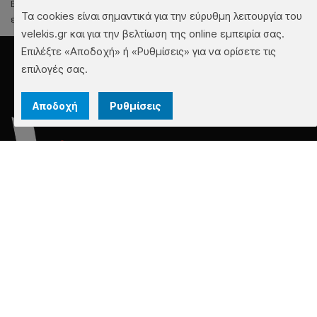
Εάν επιθυμείτε να ασκήσετε αυτά τα δικαιώματά σας, παρακαλούμε να
Τα cookies είναι σημαντικά για την εύρυθμη λειτουργία του
επικοινωνήσετε μαζί μας στο email info@velekis.gr
velekis.gr και για την βελτίωση της online εμπειρία σας.
Επιλέξτε «Αποδοχή» ή «Ρυθμίσεις» για να ορίσετε τις
επιλογές σας.
Αποδοχή
Ρυθμίσεις
FACEBOOK
INSTAGRAM
Επικοινωνία