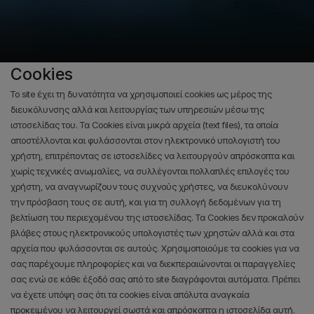
Cookies
Το site έχει τη δυνατότητα να χρησιμοποιεί cookies ως μέρος της
διευκόλυνσης αλλά και λειτουργίας των υπηρεσιών μέσω της
ιστοσελίδας του. Τα Cookies είναι μικρά αρχεία (text files), τα οποία
απoστέλλονται και φυλάσσονται στον ηλεκτρονικό υπολογιστή του
χρήστη, επιτρέποντας σε ιστοσελίδες να λειτουργούν απρόσκοπτα και
χωρίς τεχνικές ανωμαλίες, να συλλέγονται πολλαπλές επιλογές του
χρήστη, να αναγνωρίζουν τους συχνούς χρήστες, να διευκολύνουν
την πρόσβαση τους σε αυτή, και για τη συλλογή δεδομένων για τη
βελτίωση του περιεχομένου της ιστοσελίδας. Τα Cookies δεν προκαλούν
βλάβες στους ηλεκτρονικούς υπολογιστές των χρηστών αλλά και στα
αρχεία που φυλάσσονται σε αυτούς. Χρησιμοποιούμε τα cookies για να
σας παρέχουμε πληροφορίες και να διεκπεραιώνονται οι παραγγελίες
σας ενώ σε κάθε έξοδό σας από το site διαγράφονται αυτόματα. Πρέπει
να έχετε υπόψη σας ότι τα cookies είναι απόλυτα αναγκαία
προκειμένου να λειτουργεί σωστά και απρόσκοπτα η ιστοσελίδα αυτή.