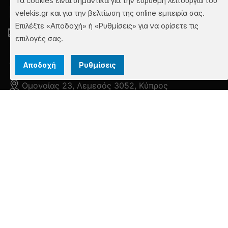
Τα cookies είναι σημαντικά για την εύρυθμη λειτουργία του
(00357) 25462500
velekis.gr και για την βελτίωση της online εμπειρία σας.
Επιλέξτε «Αποδοχή» ή «Ρυθμίσεις» για να ορίσετε τις
info@velekis.gr
επιλογές σας.
Λεωφ. Σουνίου & Αναπαύσεως 28 Μαρκόπουλο
Αποδοχή
Ρυθμίσεις
Μεσογαίας
Ομονοίας 23, Λεμεσός 3052, Κύπρος
Πλοήγηση
Εταιρία
Projects
Blog
Newsletter
➜