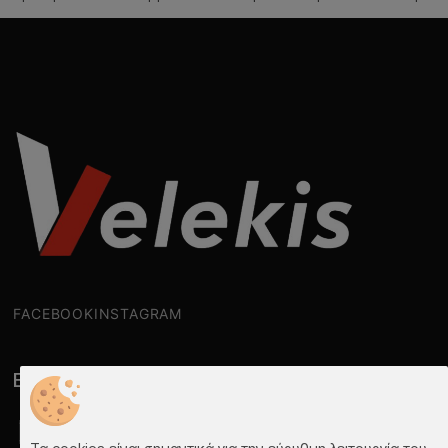
FACEBOOK
INSTAGRAM
Επικοινωνία
2106020794