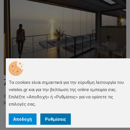
Zoe
Τα cookies είναι σημαντικά για την εύρυθμη λειτουργία του
velekis.gr και για την βελτίωση της online εμπειρία σας.
Συρόμενη γυάλινη κουρτίνα με απλό σχεδιασμό και υποστηρίγματα στη
Επιλέξτε «Αποδοχή» ή «Ρυθμίσεις» για να ορίσετε τις
βάση που κάνουν τα γυάλινα πλαίσια να κινούνται πολύ ομαλά.
επιλογές σας.
Περισσότερα ➜
Αποδοχή
Ρυθμίσεις